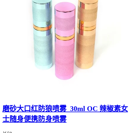
磨砂大口红防狼喷雾_30ml OC 辣椒素女
士随身便携防身喷雾