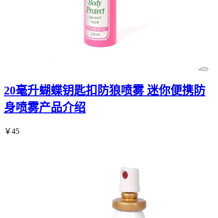
20毫升蝴蝶钥匙扣防狼喷雾 迷你便携防
身喷雾产品介绍
￥
45