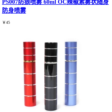
PS007防狼喷雾 60ml OC辣椒素雾状随身
防身喷雾
￥
45