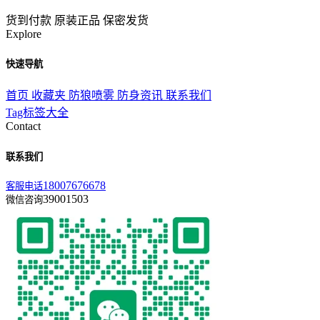
货到付款
原装正品
保密发货
Explore
快速导航
首页
收藏夹
防狼喷雾
防身资讯
联系我们
Tag标签大全
Contact
联系我们
18007676678
客服电话
39001503
微信咨询