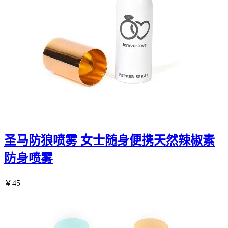
圣马防狼喷雾 女士随身便携天然辣椒素
防身喷雾
￥
45